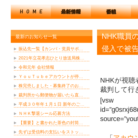
NHK職員
最新のお知らせ一覧
侵入で被
振込先一覧【カンパ・党員サポ…
2021年立花孝志ひとり放送局株…
令和元年 会社情報
ＹｏｕＴｕｂｅアカウントが停…
NHKが視
株完売しました・募集終了のお…
裁判して行
裁判所から郵便物が届いたら直…
[vsw
平成３０年年１月１日 新年のご…
id=”g0srxj
ＮＨＫ撃退シール応募方法
source=”yout
【重要】と書かれた茶色の封筒…
先ずは受信料の支払いをストッ…
←「
アカウ