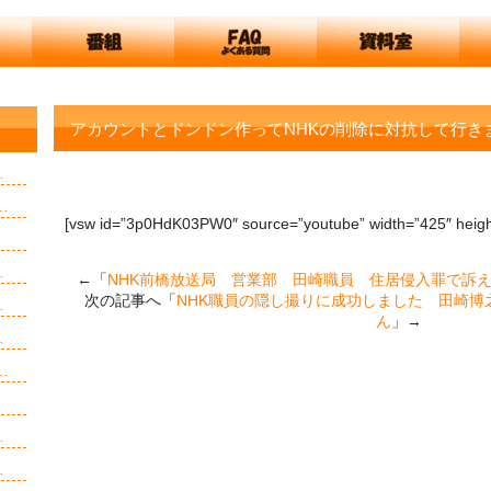
アカウントとドンドン作ってNHKの削除に対抗して行き
…
…
[vsw id=”3p0HdK03PW0″ source=”youtube” width=”425″ heigh
…
←「
NHK前橋放送局 営業部 田崎職員 住居侵入罪で訴
次の記事へ「
NHK職員の隠し撮りに成功しました 田崎博
…
ん
」→
…
…
…
…