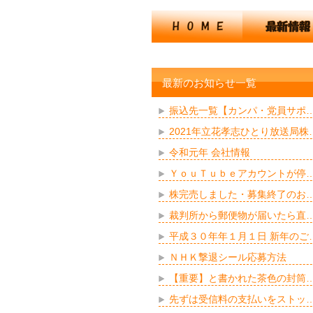
最新のお知らせ一覧
振込先一覧【カンパ・党員サポ
2021年立花孝志ひとり放送局株
令和元年 会社情報
ＹｏｕＴｕｂｅアカウントが停
株完売しました・募集終了のお
裁判所から郵便物が届いたら直
平成３０年年１月１日 新年のご
ＮＨＫ撃退シール応募方法
【重要】と書かれた茶色の封筒
先ずは受信料の支払いをストッ