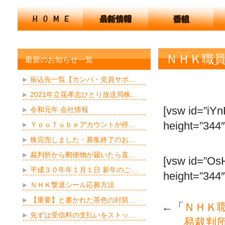
ＮＨＫ職
最新のお知らせ一覧
振込先一覧【カンパ・党員サポ…
2021年立花孝志ひとり放送局株…
[vsw id=”iY
令和元年 会社情報
height=”344″
ＹｏｕＴｕｂｅアカウントが停…
株完売しました・募集終了のお…
裁判所から郵便物が届いたら直…
[vsw id=”Os
平成３０年年１月１日 新年のご…
height=”344″
ＮＨＫ撃退シール応募方法
【重要】と書かれた茶色の封筒…
←「
ＮＨＫ
先ずは受信料の支払いをストッ…
易裁判