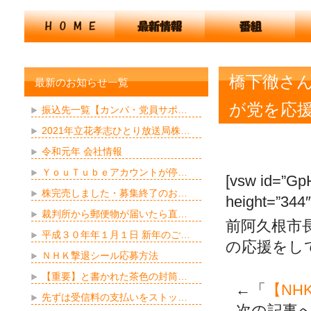
橋下徹さ
最新のお知らせ一覧
が党を応
振込先一覧【カンパ・党員サポ…
2021年立花孝志ひとり放送局株…
令和元年 会社情報
ＹｏｕＴｕｂｅアカウントが停…
[vsw id=”Gp
株完売しました・募集終了のお…
height=”344″
裁判所から郵便物が届いたら直…
前阿久根市
平成３０年年１月１日 新年のご…
の応援をし
ＮＨＫ撃退シール応募方法
【重要】と書かれた茶色の封筒…
←「
【NH
先ずは受信料の支払いをストッ…
次の記事へ