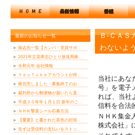
Ｂ-ＣＡＳ
最新のお知らせ一覧
わないよ
振込先一覧【カンパ・党員サポ…
2021年立花孝志ひとり放送局株…
令和元年 会社情報
ＹｏｕＴｕｂｅアカウントが停…
当社にあな
株完売しました・募集終了のお…
号」を電子メ
裁判所から郵便物が届いたら直…
れば、当社
平成３０年年１月１日 新年のご…
信料を合法
ＮＨＫ撃退シール応募方法
ＮＨＫ集金
【重要】と書かれた茶色の封筒…
株式会社」
先ずは受信料の支払いをストッ…