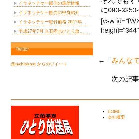
それでもす
イラネッチケー販売の最新情報
に090-33
イラネッチケー販売の中身紹介
[vsw id=”fW
イラネッチケー取付価格 2017年…
height=”344″
平成27年7月 立花孝志ひとり放…
Twitter
←「
みんな
@tachibanat からのツイート
次の記事
HOME
会社概要