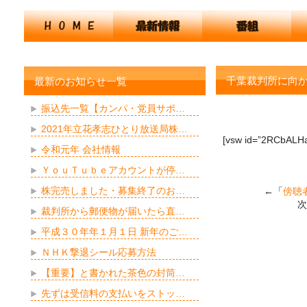
千葉裁判所に向
最新のお知らせ一覧
振込先一覧【カンパ・党員サポ…
2021年立花孝志ひとり放送局株…
[vsw id=”2RCbALHad
令和元年 会社情報
ＹｏｕＴｕｂｅアカウントが停…
株完売しました・募集終了のお…
←「
傍聴
次
裁判所から郵便物が届いたら直…
平成３０年年１月１日 新年のご…
ＮＨＫ撃退シール応募方法
【重要】と書かれた茶色の封筒…
先ずは受信料の支払いをストッ…