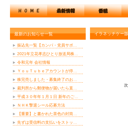
イラネッチケー
最新のお知らせ一覧
振込先一覧【カンパ・党員サポ…
2021年立花孝志ひとり放送局株…
令和元年 会社情報
ＹｏｕＴｕｂｅアカウントが停…
株完売しました・募集終了のお…
次
裁判所から郵便物が届いたら直…
平成３０年年１月１日 新年のご…
ＮＨＫ撃退シール応募方法
【重要】と書かれた茶色の封筒…
先ずは受信料の支払いをストッ…